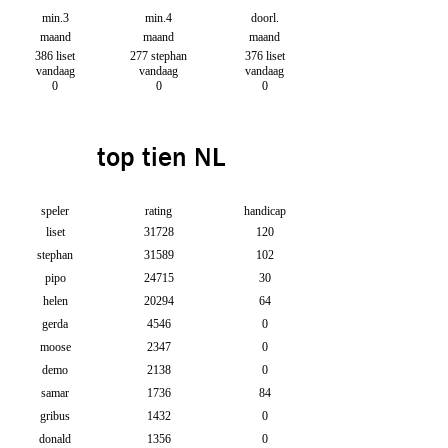
min.3
min.4
doorl.
maand
maand
maand
386 liset
277 stephan
376 liset
vandaag
vandaag
vandaag
0
0
0
top tien NL
speler
rating
handicap
liset
31728
120
stephan
31589
102
pipo
24715
30
helen
20294
64
gerda
4546
0
moose
2347
0
demo
2138
0
samar
1736
84
gribus
1432
0
donald
1356
0