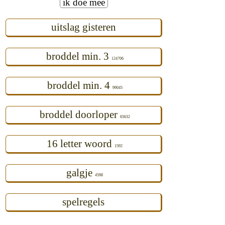
ik doe mee
uitslag gisteren
broddel min. 3
124706
broddel min. 4
99045
broddel doorloper
65632
16 letter woord
1592
galgje
4598
spelregels